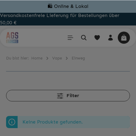
🛍️ Online & Lokal
Versandkostenfreie Lieferung für Bestellungen über
50,00 €
Du bist hier:
Home
Vape
Einweg
Filter
Keine Produkte gefunden.