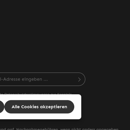
esse*
die
Datenschutzbestimmungen
zur Kenntnis
 und die
AGB
gelesen und bin mit ihnen
den.
Alle Cookies akzeptieren
nd ggf. Nachnahmegebühren, wenn nicht anders angegeben.