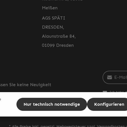
Meißen
AGS SPÄTI
DRESDEN,
Alaunstraße 84,
01099 Dresden
E-Mail-Adr
sen Sie keine Neuigkeit
Ich habe 
genommen
e
einverstan
Nur technisch notwendige
Konfigurieren
* Alle Preise inkl. gesetzl. Mehrwertsteuer zzgl.
Versandkosten
u