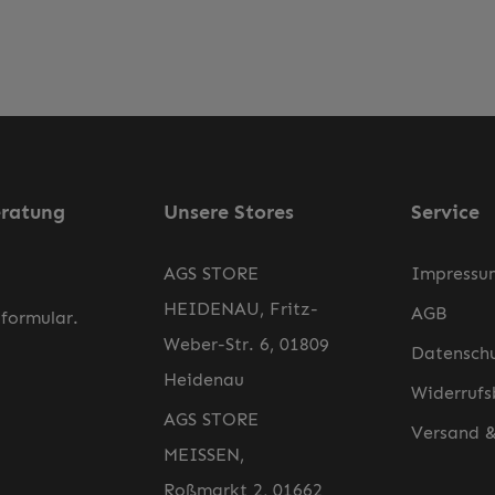
eratung
Unsere Stores
Service
AGS STORE
Impressu
HEIDENAU, Fritz-
AGB
formular
.
Weber-Str. 6, 01809
Datensch
Heidenau
Widerrufs
AGS STORE
Versand 
MEISSEN,
Roßmarkt 2, 01662