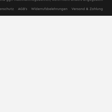
enschutz
AGB's
Widerrufsbelehrungen
Versand & Zahlung