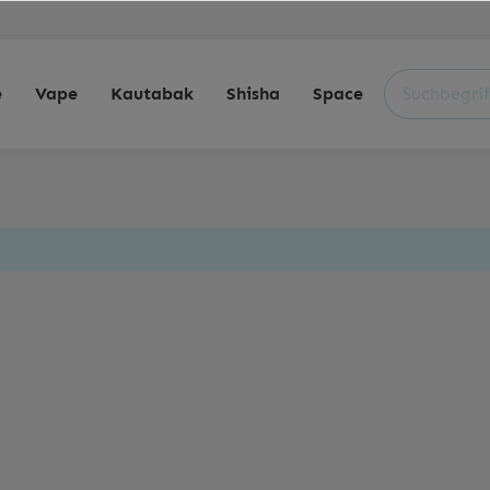
e
Vape
Kautabak
Shisha
Space