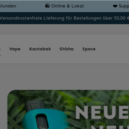
Stunden
🛍️ Online & Lokal
❤️ Supp
Versandkostenfreie Lieferung für Bestellungen über 50,00 
e
Vape
Kautabak
Shisha
Space