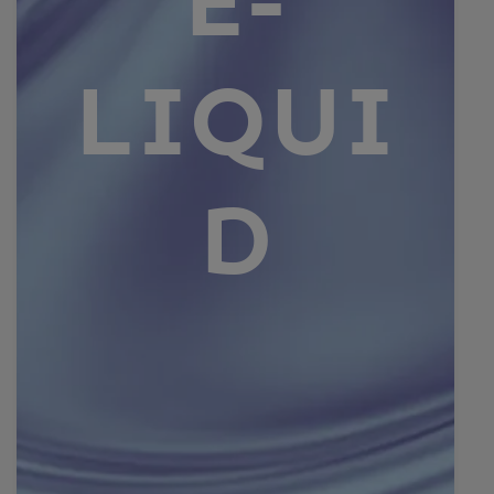
E-
LIQUI
D