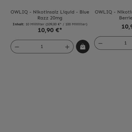
ICY
OWLIQ - Nikotinsalz Liquid - Blue
OWLIQ - Nikotin
Razz 20mg
Berri
er)
Inhalt:
10 Milliliter
(109,00 €* / 100 Milliliter)
10,
10,90 €*