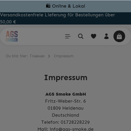
🛍️ Online & Lokal
Versandkostenfreie Lieferung für Bestellungen über
50,00 €
Du bist hier:
Главная
Impressum
Impressum
AGS Smoke GmbH
Fritz-Weber-Str. 6
01809 Heidenau
Deutschland
Telefon:
01728228229
Mail:
info@ags-smoke.de