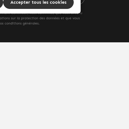
Accepter tous les cookies
onnant Continuer, vous confirmez que vous avez lu
ations sur la protection des données
et que vous
nos
conditions générales
.
ion
et les éventuels frais de livraison, sauf indication contraire.
enschutz
AGB's
Widerrufsbelehrungen
Versand & Zahlung