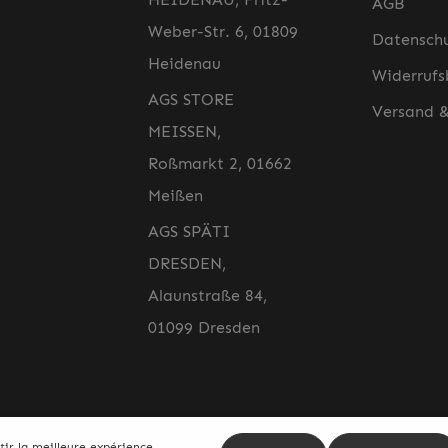
AGB
Weber-Str. 6, 01809
Datensch
Heidenau
Widerrufs
AGS STORE
Versand 
MEISSEN,
Roßmarkt 2, 01662
Meißen
AGS SPÄTI
DRESDEN,
Alaunstraße 84,
01099 Dresden
Adresse e-
tir la meilleure expérience