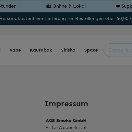
Stunden
🛍️ Online & Lokal
❤️ Supp
Versandkostenfreie Lieferung für Bestellungen über 50,00 
l
Vape
Kautabak
Shisha
Space
Impressum
AGS Smoke GmbH
Fritz-Weber-Str. 6