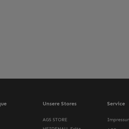
que
Unsere Stores
Service
AGS STORE
Impressu
HEIDENAU, Fritz-