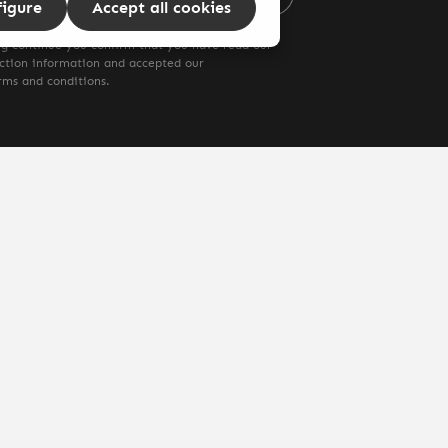
figure
Accept all cookies
ng continue you confirm that you have read our
ction information
and accepted our
rms and conditions
.
ng costs
and possible delivery charges, if not stated otherwise.
enschutz
AGB's
Widerrufsbelehrungen
Versand & Zahlung