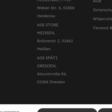
AGB
Weber-Str. 6, 01809
Datensch
Heidenau
Widerrufs
AGS STORE
Versand 
MEISSEN,
Roßmarkt 2, 01662
Meißen
AGS SPÄTI
DRESDEN,
Alaunstraße 84,
01099 Dresden
Email addr
est experience