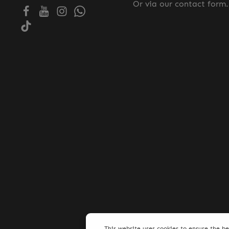
Or via our
contact form
.
This website uses cookies to ensure the b