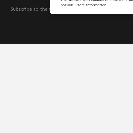
possible.
More information...
Subscribe to the free newsletter and do not miss any
© 2026 AGS Smoke - with