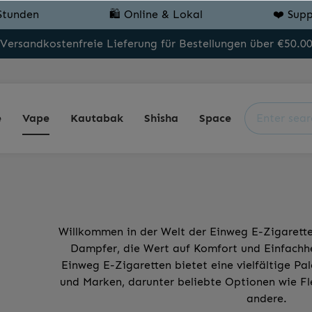
Stunden
🛍️ Online & Lokal
❤️ Supp
Versandkostenfreie Lieferung für Bestellungen über €50.0
e
Vape
Kautabak
Shisha
Space
Willkommen in der Welt der Einweg E-Zigarette
Dampfer, die Wert auf Komfort und Einfachhe
Einweg E-Zigaretten bietet eine vielfältige P
und Marken, darunter beliebte Optionen wie Fle
andere.