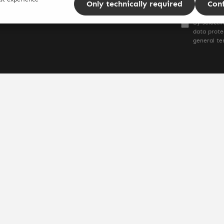
Only technically required
Con
 news or promotions.
By selecti
data prote
general te
* All prices incl. VAT plus
shippi
Impressum
Dat