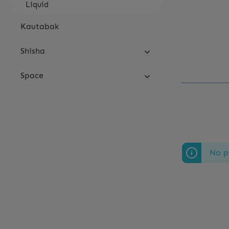
Liquid
Kautabak
Shisha
Space
No p